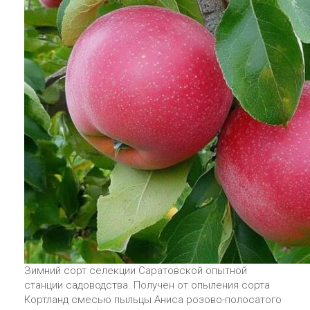
Зимний сорт селекции Саратовской опытной
станции садоводства. Получен от опыления сорта
Кортланд смесью пыльцы Аниса розово-полосатого