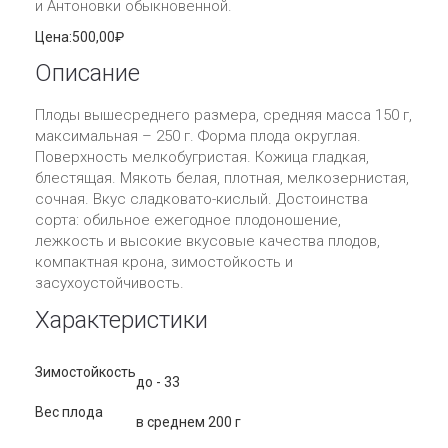
и Антоновки обыкновенной.
Цена:
500,00₽
Описание
Плоды вышесреднего размера, средняя масса 150 г,
максимальная – 250 г. Форма плода округлая.
Поверхность мелкобугристая. Кожица гладкая,
блестящая. Мякоть белая, плотная, мелкозернистая,
сочная. Вкус сладковато-кислый. Достоинства
сорта: обильное ежегодное плодоношение,
лежкость и высокие вкусовые качества плодов,
компактная крона, зимостойкость и
засухоустойчивость.
Характеристики
Зимостойкость
до - 33
Вес плода
в среднем 200 г