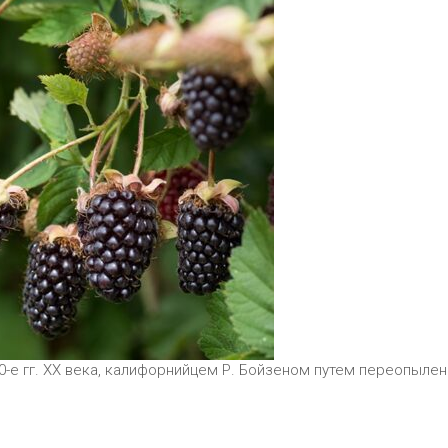
-е гг. ХХ века, калифорнийцем Р. Бойзеном путем переопылен