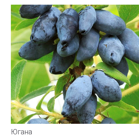
Югана