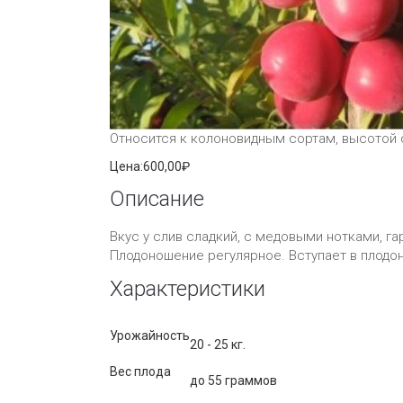
Относится к колоновидным сортам, высотой от
Цена:
600,00₽
Описание
Вкус у слив сладкий, с медовыми нотками, 
Плодоношение регулярное. Вступает в плодоно
Характеристики
Урожайность
20 - 25 кг.
Вес плода
до 55 граммов