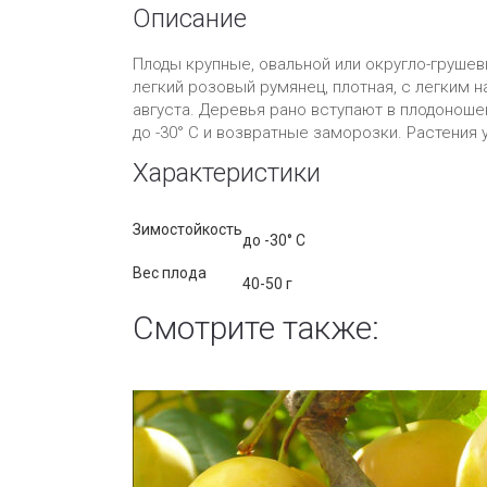
Описание
Плоды крупные, овальной или округло-груше
легкий розовый румянец, плотная, с легким 
августа. Деревья рано вступают в плодонош
до -30° C и возвратные заморозки. Растения
Характеристики
Зимостойкость
до -30° C
Вес плода
40-50 г
Смотрите также: