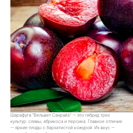
Шарафуга "Вельвет Санрайз" — это гибрид трех
культур: сливы, абрикоса и персика. Главное отличие
— яркие плоды с бархатистой кожурой. Их вкус —