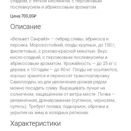
сладкий, с лёгкой кислинкой, с персиковым
послевкусием и абрикосовым ароматом.
Цена:
700,00₽
Описание
«Вельвет Санрайз» — гибрид сливы, абрикоса и
персика. Морозостойкий, плоды крупные, до 150 г,
фиолетовые, с розово-красной мякотью. Вкус
кисло-сладкий, с персиковым послевкусием и
абрикосовым ароматом. Урожайность — до 25 кг с
дерева, к 10 годам — до 40 кг. Плоды не осыпаются,
хорошо хранятся и переносят транспортировку.
Самоплоден, но для увеличения урожая рядом
можно посадить сливу. Выращивать лучше на
солнечном, защищённом от ветра месте. Почва —
увлажнённая, дренированная (суглинок, чернозём,
супесь). Требует полива, подкормок, обрезки и
укрытия на зиму в холодных регионах.
Характеристики