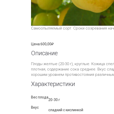
Самоопыляемый сорт. Сроки созревания нача
Цена:
600,00₽
Описание
Плоды желтые (20-30 г), круглые. Кожица сп
плотная, содержание сока среднее. Вкус сл
хорошим уровнем противостояния различным
Характеристики
Вес плода
20-30 г
Вкус
сладкий с кислинкой