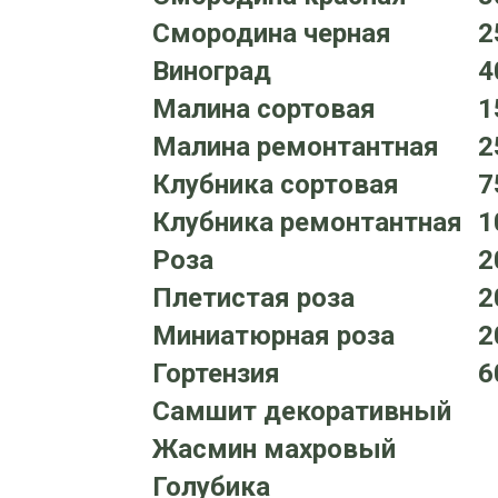
Смородина черная
2
Виноград
4
Малина сортовая
1
Малина ремонтантная
2
Клубника сортовая
7
Клубника ремонтантная
1
Роза
2
Плетистая роза
2
Миниатюрная роза
2
Гортензия
6
Самшит декоративный
Жасмин махровый
Голубика