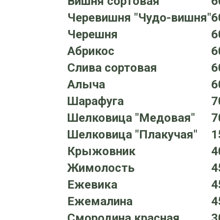
Вишня сортовая
6
Черевишня "Чудо-вишня"
6
Черешня
6
Абрикос
6
Слива сортовая
6
Алыча
6
Шарафуга
7
Шелковица "Медовая"
7
Шелковица "Плакучая"
1
Крыжовник
4
Жимолость
4
Ежевика
4
Ежемалина
4
Смородина красная
3