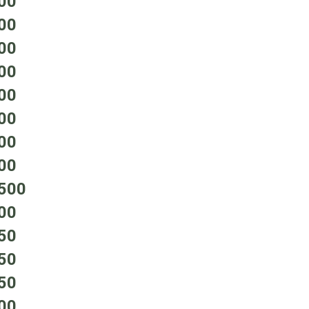
00
00
00
00
00
00
00
00
500
00
50
50
50
00